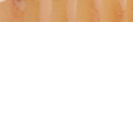
ホ
Banners
Un Deux Cooking Studio
ー
ム