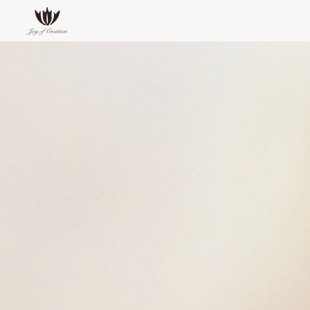
コ
ン
テ
Salyca
ン
ツ
へ
ス
キ
ッ
プ