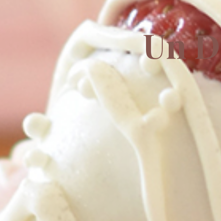
U
n
D