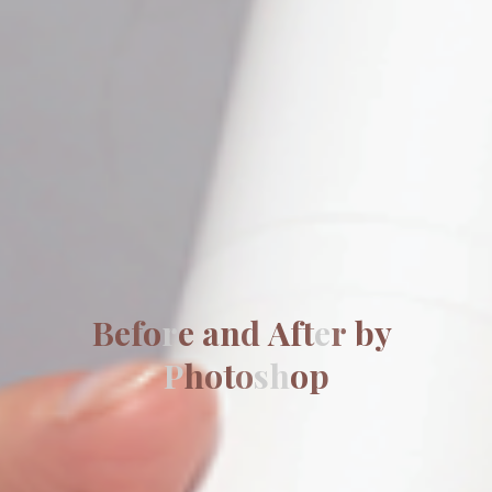
B
e
f
o
r
e
a
n
d
A
f
t
e
r
b
y
P
h
o
t
o
s
h
o
p