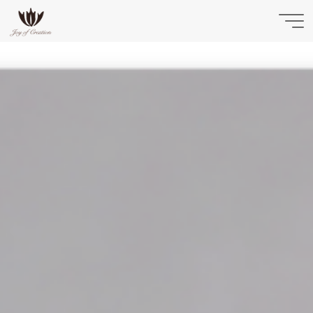
コ
ン
テ
Salyca
ン
ツ
へ
ス
キ
ッ
プ